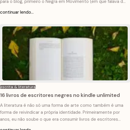
para o blog, primeiro o Negra em Movimento (em que falava de
viagem pela perspectiva de uma turismóloga, minha formação
continuar lendo...
na faculdade), que não existe mais. Depois comecei a blogar
sobre temas de carreira e…
escrita & literatura
16 livros de escritores negres no kindle unlimited
A literatura é não só uma forma de arte como também é uma
forma de reivindicar a própria identidade. Primeiramente por
anos, eu não soube o que era consumir livros de escritores
negres e em resultado, não conseguia entender muita coisa