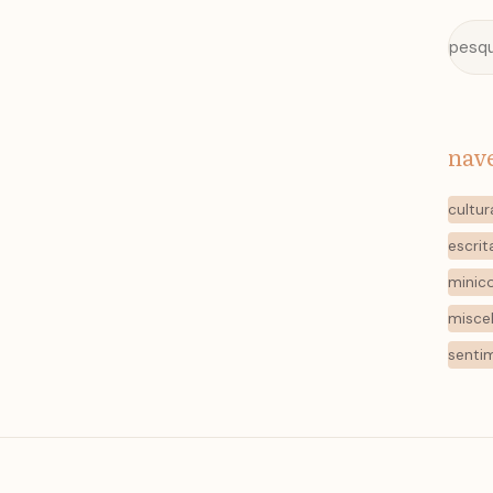
nav
cultur
escrit
minic
misce
senti