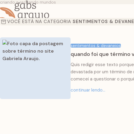
criando e recriando mundos
VOCÊ ESTÁ NA CATEGORIA
SENTIMENTOS & DEVANE
sentimentos & devaneios
quando foi que término v
Quis redigir esse texto porq
devastada por um término de 
comecei a questionar o porqu
horas). Refletindo sobre essa
continuar lendo...
fiz uma lista. Organizei os re
na categoria de contos.