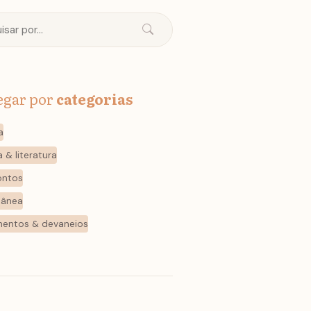
egar por
categorias
a
a & literatura
ontos
lânea
mentos & devaneios