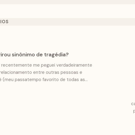
IOS
irou sinônimo de tragédia?
ue recentemente me peguei verdadeiramente
relacionamento entre outras pessoas e
ê (meu passatempo favorito de todas as
 exaustão de teorias e inquietudes, sem querer
sponsáveis pela nossa instabilidade emocional
c