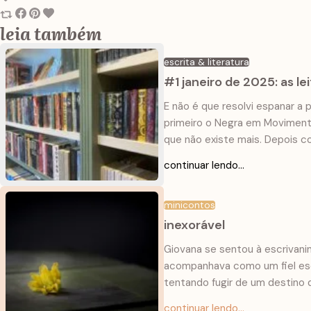
leia também
escrita & literatura
#1 janeiro de 2025: as l
E não é que resolvi espanar a
primeiro o Negra em Movimento
que não existe mais. Depois c
continuar lendo...
minicontos
inexorável
Giovana se sentou à escrivani
acompanhava como um fiel escu
tentando fugir de um destino
continuar lendo...