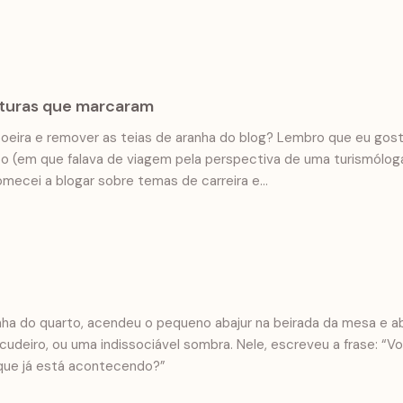
eituras que marcaram
 poeira e remover as teias de aranha do blog? Lembro que eu gost
 (em que falava de viagem pela perspectiva de uma turismóloga
omecei a blogar sobre temas de carreira e…
nha do quarto, acendeu o pequeno abajur na beirada da mesa e ab
deiro, ou uma indissociável sombra. Nele, escreveu a frase: “V
 que já está acontecendo?”